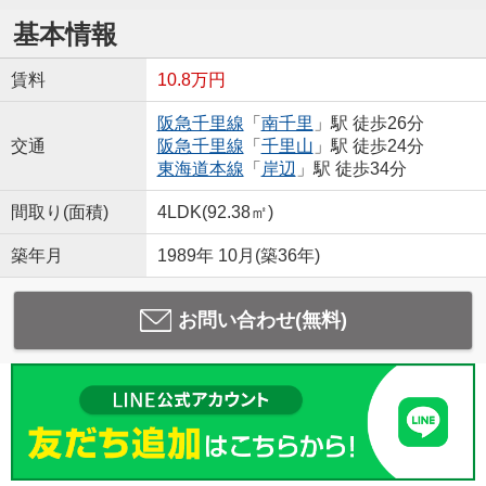
基本情報
賃料
10.8万円
阪急千里線
「
南千里
」駅 徒歩26分
交通
阪急千里線
「
千里山
」駅 徒歩24分
東海道本線
「
岸辺
」駅 徒歩34分
間取り(面積)
4LDK(92.38㎡)
築年月
1989年 10月(築36年)
お問い合わせ(無料)