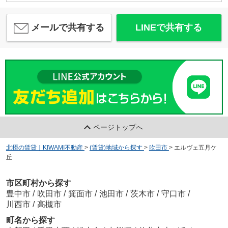
メールで共有する
LINEで共有する
ページトップへ
北摂の賃貸｜KIWAMI不動産
>
(賃貸)地域から探す
>
吹田市
>
エルヴェ五月ケ
丘
市区町村から探す
豊中市
/
吹田市
/
箕面市
/
池田市
/
茨木市
/
守口市
/
川西市
/
高槻市
町名から探す