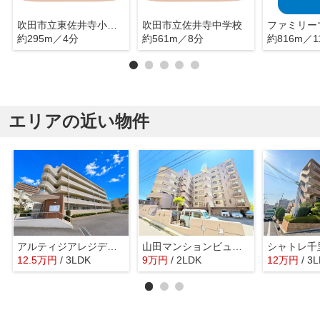
吹田市立東佐井寺小学校
吹田市立佐井寺中学校
約295m／4分
約561m／8分
約816m／1
エリアの近い物件
アルティジアレジデンス緑地
山田マンションビューテラス
シャトレ千
12.5
万
円
/ 3LDK
9
万
円
/ 2LDK
12
万
円
/ 3