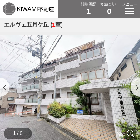
閲覧履歴
お気に入り
メニュー
1
0
エルヴェ五月ケ丘 (
1
室)
1 / 8