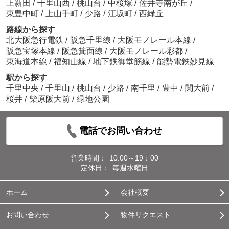
上新田
/
千里山西
/
桃山台
/
中桜塚
/
佐井寺南が丘
/
東豊中町
/
上山手町
/
少路
/
江坂町
/
西緑丘
路線から探す
北大阪急行電鉄
/
阪急千里線
/
大阪モノレール本線
/
阪急宝塚本線
/
阪急箕面線
/
大阪モノレール彩都
/
東海道本線
/
福知山線
/
地下鉄御堂筋線
/
能勢電鉄妙見線
駅から探す
千里中央
/
千里山
/
桃山台
/
少路
/
南千里
/
豊中
/
関大前
/
桜井
/
柴原阪大前
/
緑地公園
電話でお問い合わせ
営業時間：
10:00～19：00
定休日：
毎週水曜日
ホーム
会社概要
お問い合わせ
物件リクエスト