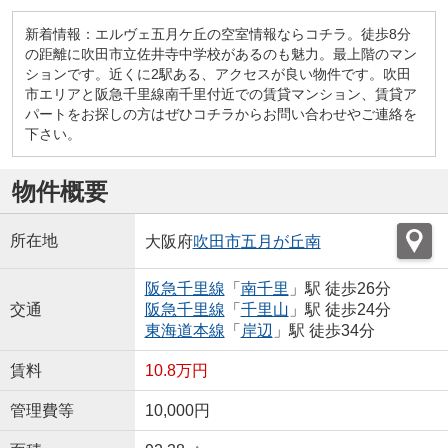
新着情報：エルヴェ五月ケ丘の空室情報ならコチラ。徒歩8分
の距離に吹田市立佐井寺中学校があるのも魅力。最上階のマン
ションです。近くに2駅ある、アクセスが良い物件です。吹田
市エリアと阪急千里線南千里付近での賃貸マンション、賃貸ア
パートをお探しの方はぜひコチラからお問い合わせやご連絡を
下さい。
物件概要
所在地
大阪府
吹田市
五月が丘南
阪急千里線
「
南千里
」駅 徒歩26分
交通
阪急千里線
「
千里山
」駅 徒歩24分
東海道本線
「
岸辺
」駅 徒歩34分
賃料
10.8万円
管理費等
10,000円