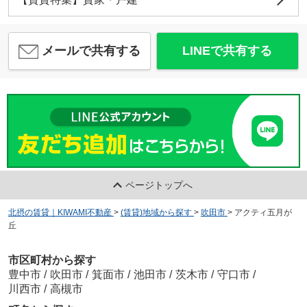
メールで共有する
LINEで共有する
ページトップへ
北摂の賃貸｜KIWAMI不動産
>
(賃貸)地域から探す
>
吹田市
>
アクティ五月が
丘
市区町村から探す
豊中市
/
吹田市
/
箕面市
/
池田市
/
茨木市
/
守口市
/
川西市
/
高槻市