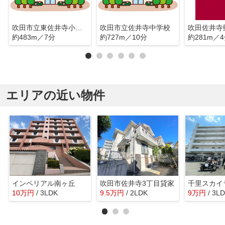
吹田市立東佐井寺小学校
吹田市立佐井寺中学校
吹田佐井寺
約483m／7分
約727m／10分
約281m／
エリアの近い物件
インペリアル南ヶ丘
吹田市佐井寺3丁目貸家
千里スカイ
10
万
円
/ 3LDK
9.5
万
円
/ 2LDK
9
万
円
/ 3L