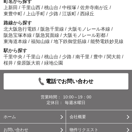
町名から探す
上新田
/
千里山西
/
桃山台
/
中桜塚
/
佐井寺南が丘
/
東豊中町
/
上山手町
/
少路
/
江坂町
/
西緑丘
路線から探す
北大阪急行電鉄
/
阪急千里線
/
大阪モノレール本線
/
阪急宝塚本線
/
阪急箕面線
/
大阪モノレール彩都
/
東海道本線
/
福知山線
/
地下鉄御堂筋線
/
能勢電鉄妙見線
駅から探す
千里中央
/
千里山
/
桃山台
/
少路
/
南千里
/
豊中
/
関大前
/
桜井
/
柴原阪大前
/
緑地公園
電話でお問い合わせ
営業時間：
10:00～19：00
定休日：
毎週水曜日
ホーム
会社概要
お問い合わせ
物件リクエスト