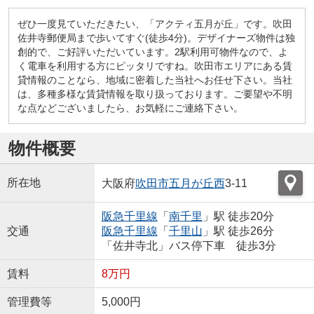
ぜひ一度見ていただきたい、「アクティ五月が丘」です。吹田
佐井寺郵便局まで歩いてすぐ(徒歩4分)。デザイナーズ物件は独
創的で、ご好評いただいています。2駅利用可物件なので、よ
く電車を利用する方にピッタリですね。吹田市エリアにある賃
貸情報のことなら、地域に密着した当社へお任せ下さい。当社
は、多種多様な賃貸情報を取り扱っております。ご要望や不明
な点などございましたら、お気軽にご連絡下さい。
物件概要
所在地
大阪府
吹田市
五月が丘西
3-11
阪急千里線
「
南千里
」駅 徒歩20分
交通
阪急千里線
「
千里山
」駅 徒歩26分
「佐井寺北」バス停下車 徒歩3分
賃料
8万円
管理費等
5,000円