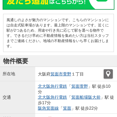
風通しのよさが魅力のマンションです。こちらのマンションに
は自走式駐車場があります。最上階のマンションです。近くに
駅が2つあるため、用途や行き先に応じて駅を選べる物件で
す。できるだけ早めに不動産情報を集めたい方は当社スタッフ
までご連絡ください。地域の不動産情報をいち早くお届けしま
す。
物件概要
所在地
大阪府
箕面市
萱野
１丁目
北大阪急行電鉄
「
箕面萱野
」駅 徒歩10
分
交通
北大阪急行電鉄
「
箕面船場阪大前
」駅 徒
歩17分
阪急箕面線
「
箕面
」駅 徒歩22分