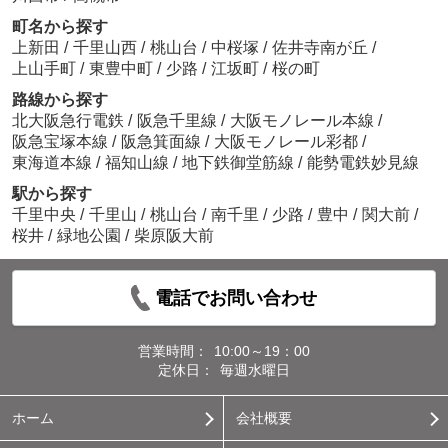
町名から探す
上新田
/
千里山西
/
桃山台
/
中桜塚
/
佐井寺南が丘
/
上山手町
/
東豊中町
/
少路
/
江坂町
/
桜の町
路線から探す
北大阪急行電鉄
/
阪急千里線
/
大阪モノレール本線
/
阪急宝塚本線
/
阪急箕面線
/
大阪モノレール彩都
/
東海道本線
/
福知山線
/
地下鉄御堂筋線
/
能勢電鉄妙見線
駅から探す
千里中央
/
千里山
/
桃山台
/
南千里
/
少路
/
豊中
/
関大前
/
桜井
/
緑地公園
/
柴原阪大前
電話でお問い合わせ
営業時間：
10:00～19：00
定休日：
毎週水曜日
ホーム
会社概要