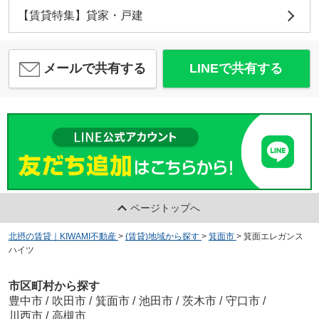
【賃貸特集】貸家・戸建
メールで共有する
LINEで共有する
ページトップへ
北摂の賃貸｜KIWAMI不動産
>
(賃貸)地域から探す
>
箕面市
>
箕面エレガンス
ハイツ
市区町村から探す
豊中市
/
吹田市
/
箕面市
/
池田市
/
茨木市
/
守口市
/
川西市
/
高槻市