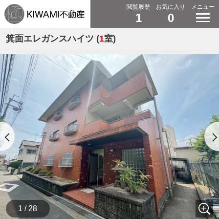
閲覧履歴
お気に入り
メニュー
1
0
箕面エレガンスハイツ (
1
室)
1 / 28