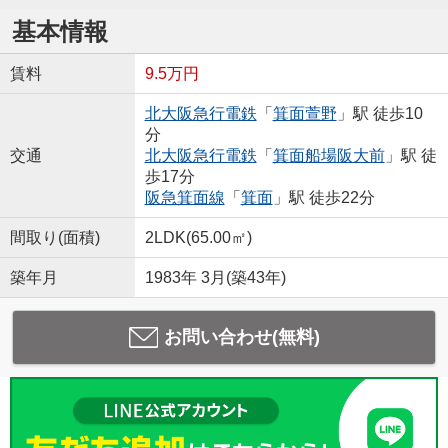
基本情報
賃料
9.5万円
北大阪急行電鉄
「
箕面萱野
」駅 徒歩10
分
交通
北大阪急行電鉄
「
箕面船場阪大前
」駅 徒
歩17分
阪急箕面線
「
箕面
」駅 徒歩22分
間取り(面積)
2LDK(65.00㎡)
築年月
1983年 3月(築43年)
お問い合わせ(無料)