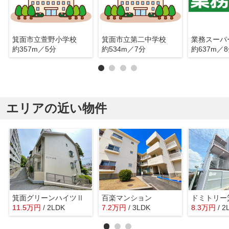
箕面市立萱野小学校
箕面市立第二中学校
約357m／5分
約534m／7分
約637m／
エリアの近い物件
箕面グリーンハイツⅡ
百楽マンション
ドミトリー
11.5
万
円
/ 2LDK
7.2
万
円
/ 3LDK
8.3
万
円
/ 2