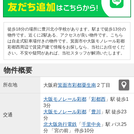
徒歩18分の場所に豊川北小学校があります。駅まで徒歩13分の
物件です。近くに2駅ある、アクセスが良い物件です。こちら
は自走式駐車場付きの物件です。箕面市や大阪モノレール彩都
彩都西周辺で賃貸戸建て情報をお探しなら、当社にお任せくだ
さい。不安や疑問があれば、当社スタッフが解消いたします。
物件概要
所在地
大阪府
箕面市
彩都粟生南
２丁目
大阪モノレール彩都
「
彩都西
」駅 徒歩1
3分
大阪モノレール彩都
「
豊川
」駅 徒歩23
交通
分
北大阪急行電鉄
「
千里中央
」駅 バス25
分 「宮の前」 停歩10分