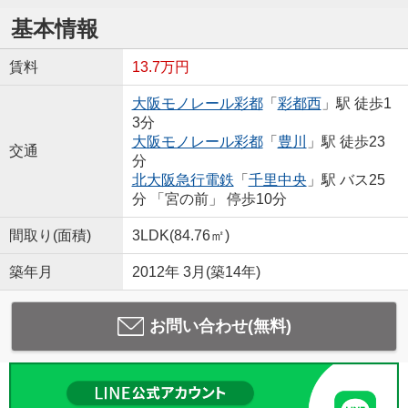
基本情報
賃料
13.7万円
大阪モノレール彩都
「
彩都西
」駅 徒歩1
3分
大阪モノレール彩都
「
豊川
」駅 徒歩23
交通
分
北大阪急行電鉄
「
千里中央
」駅 バス25
分 「宮の前」 停歩10分
間取り(面積)
3LDK(84.76㎡)
築年月
2012年 3月(築14年)
お問い合わせ(無料)