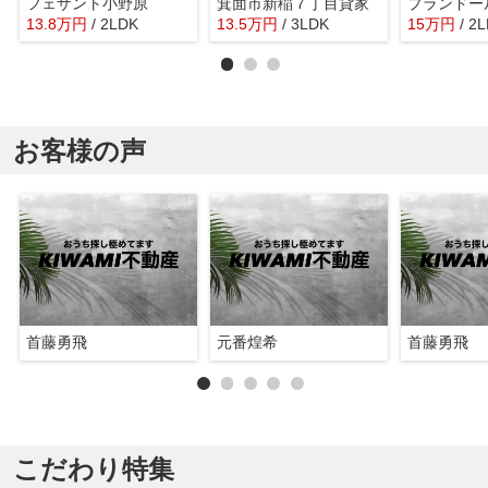
フェザント小野原
箕面市新稲７丁目貸家
プランドー
13.8
万
円
/ 2LDK
13.5
万
円
/ 3LDK
15
万
円
/ 2
お客様の声
首藤勇飛
元番煌希
首藤勇飛
こだわり特集