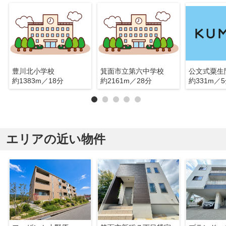
豊川北小学校
箕面市立第六中学校
公文式粟生
約1383m／18分
約2161m／28分
約331m／
エリアの近い物件