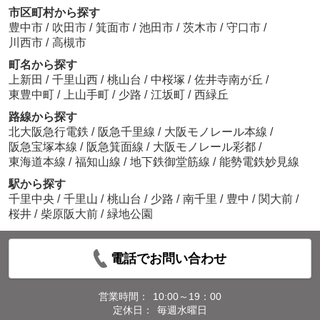
市区町村から探す
豊中市
/
吹田市
/
箕面市
/
池田市
/
茨木市
/
守口市
/
川西市
/
高槻市
町名から探す
上新田
/
千里山西
/
桃山台
/
中桜塚
/
佐井寺南が丘
/
東豊中町
/
上山手町
/
少路
/
江坂町
/
西緑丘
路線から探す
北大阪急行電鉄
/
阪急千里線
/
大阪モノレール本線
/
阪急宝塚本線
/
阪急箕面線
/
大阪モノレール彩都
/
東海道本線
/
福知山線
/
地下鉄御堂筋線
/
能勢電鉄妙見線
駅から探す
千里中央
/
千里山
/
桃山台
/
少路
/
南千里
/
豊中
/
関大前
/
桜井
/
柴原阪大前
/
緑地公園
電話でお問い合わせ
営業時間：
10:00～19：00
定休日：
毎週水曜日