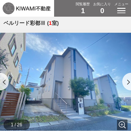
閲覧履歴
お気に入り
メニュー
1
0
ベルリード彩都Ⅲ (
1
室)
1 / 26