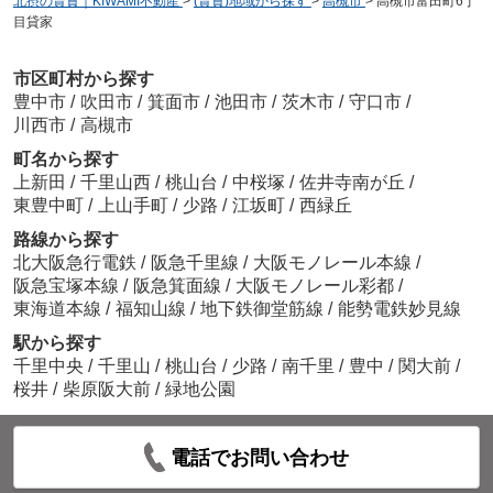
北摂の賃貸｜KIWAMI不動産
>
(賃貸)地域から探す
>
高槻市
>
高槻市富田町6丁
目貸家
市区町村から探す
豊中市
/
吹田市
/
箕面市
/
池田市
/
茨木市
/
守口市
/
川西市
/
高槻市
町名から探す
上新田
/
千里山西
/
桃山台
/
中桜塚
/
佐井寺南が丘
/
東豊中町
/
上山手町
/
少路
/
江坂町
/
西緑丘
路線から探す
北大阪急行電鉄
/
阪急千里線
/
大阪モノレール本線
/
阪急宝塚本線
/
阪急箕面線
/
大阪モノレール彩都
/
東海道本線
/
福知山線
/
地下鉄御堂筋線
/
能勢電鉄妙見線
駅から探す
千里中央
/
千里山
/
桃山台
/
少路
/
南千里
/
豊中
/
関大前
/
桜井
/
柴原阪大前
/
緑地公園
電話でお問い合わせ