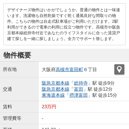
デザイナーズ物件はいかがでしょうか。普通の物件とは一味違
います。洗濯物も自然乾燥ですぐ乾く通風良好な間取りの物
件。こちらの物件は自走式駐車場がご利用いただけます。2駅
利用ができるので電車の利用に役立つ物件です。高槻市や阪急
京都本線総持寺付近であなたのライフスタイルに合った賃貸戸
建て探しを一緒に探しましょう。全力でサポート致します。
物件概要
所在地
大阪府
高槻市
富田町
６丁目
阪急京都本線
「
総持寺
」駅 徒歩9分
交通
阪急京都本線
「
富田
」駅 徒歩12分
東海道本線
「
摂津富田
」駅 徒歩15分
賃料
23万円
管理費等
-