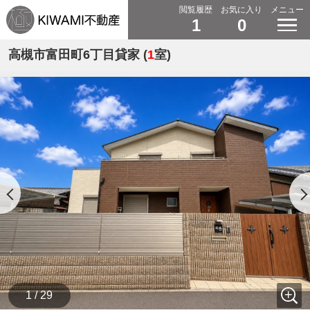
閲覧履歴
お気に入り
メニュー
1
0
高槻市富田町6丁目貸家 (
1
室)
1 / 29