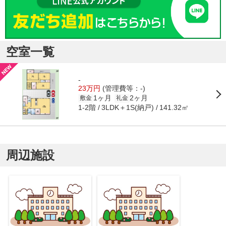
空室一覧
-
23万円
(管理費等：-)
1ヶ月
2ヶ月
敷金
礼金
1-2階
3LDK＋1S(納戸)
141.32㎡
周辺施設