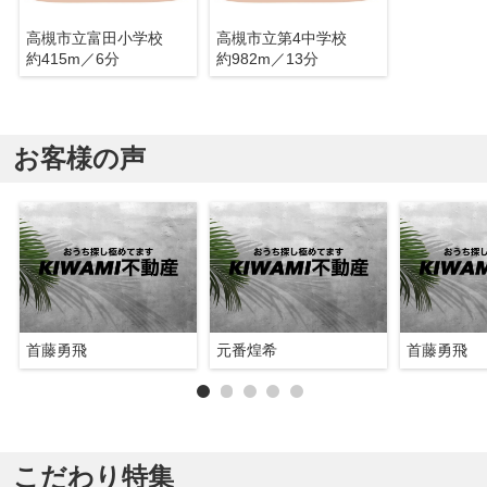
高槻市立富田小学校
高槻市立第4中学校
約415m／6分
約982m／13分
お客様の声
首藤勇飛
元番煌希
首藤勇飛
こだわり特集