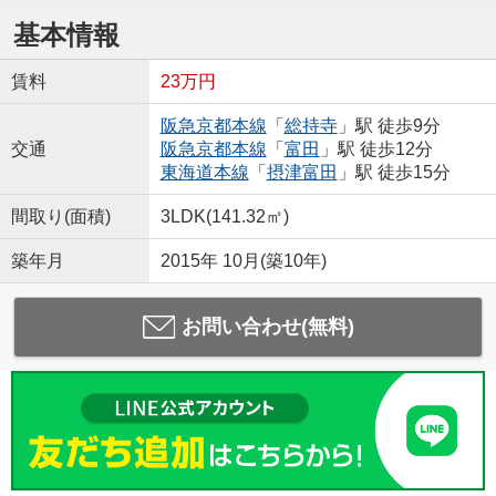
基本情報
賃料
23万円
阪急京都本線
「
総持寺
」駅 徒歩9分
交通
阪急京都本線
「
富田
」駅 徒歩12分
東海道本線
「
摂津富田
」駅 徒歩15分
間取り(面積)
3LDK(141.32㎡)
築年月
2015年 10月(築10年)
お問い合わせ(無料)