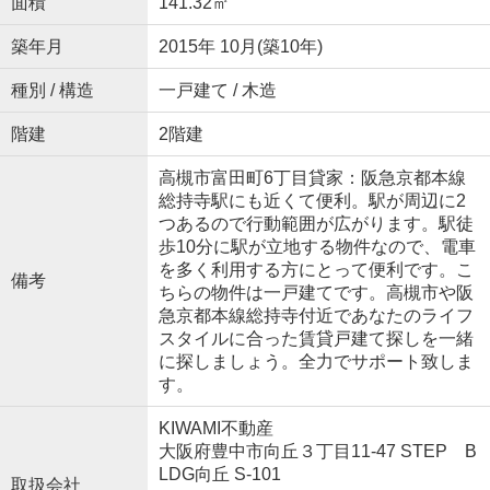
面積
141.32㎡
築年月
2015年 10月(築10年)
種別 / 構造
一戸建て / 木造
階建
2階建
高槻市富田町6丁目貸家：阪急京都本線
総持寺駅にも近くて便利。駅が周辺に2
つあるので行動範囲が広がります。駅徒
歩10分に駅が立地する物件なので、電車
を多く利用する方にとって便利です。こ
備考
ちらの物件は一戸建てです。高槻市や阪
急京都本線総持寺付近であなたのライフ
スタイルに合った賃貸戸建て探しを一緒
に探しましょう。全力でサポート致しま
す。
KIWAMI不動産
大阪府豊中市向丘３丁目11-47 STEP B
LDG向丘 S-101
取扱会社