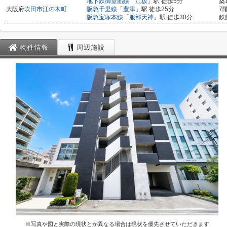
地下鉄御堂筋線
「
江坂
」駅 徒歩5分
築
大阪府
吹田市
江の木町
阪急千里線
「
豊津
」駅 徒歩25分
7
阪急宝塚本線
「
服部天神
」駅 徒歩30分
鉄
物件情報
周辺施設
※写真や図と実際の現状とが異なる場合は現状を優先させていただきます