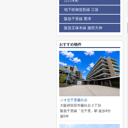
江の木町
地下鉄御堂筋線 江坂
阪急千里線 豊津
阪急宝塚本線 服部天神
おすすめ物件
ジオ北千里藤白台
大阪府吹田市藤白台３丁目
阪急千里線「北千里」駅 徒歩9分
築5年