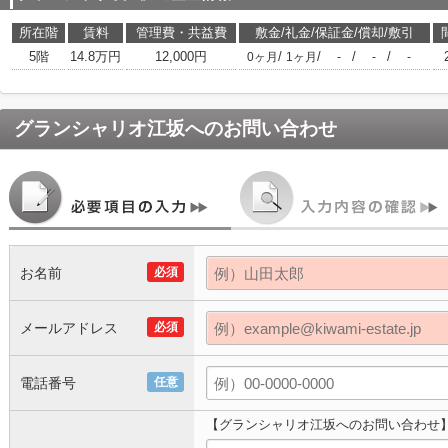
所在階
賃料
管理費・共益費
敷金/礼金/保証金/償却/敷引
5階
14.8万円
12,000円
/
/
/
/
0ヶ月
1ヶ月
-
-
-
グランシャリオ江坂
へのお問い合わせ
お名前
必須
メールアドレス
必須
電話番号
任意
【グランシャリオ江坂へのお問い合わせ