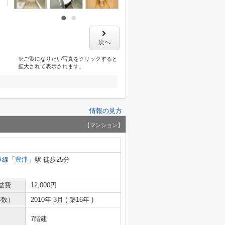
次へ
※ご覧になりたい写真をクリックすると
拡大されて表示されます。
情報の見方
【マンション】
里線
「
豊津
」駅 徒歩25分
益費
12,000円
年数）
2010年 3月 ( 築16年 )
7階建