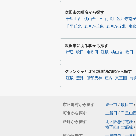
吹田市の町名から探す
千里山西
桃山台
上山手町
佐井寺南
千里丘北
五月が丘東
五月が丘北
南
吹田市にある駅から探す
岸辺
吹田
南吹田
江坂
桃山台
吹田
グランシャリオ江坂周辺の駅から探す
江坂
豊津
服部天神
庄内
東三国
南
市区町村から探す
豊中市
/
吹田市
/
町名から探す
上新田
/
千里山
路線から探す
北大阪急行電鉄
/
地下鉄御堂筋線
/
駅から探す
千里中央
/
千里