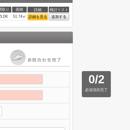
間取り
面積
詳細
検討リスト
2LDK
51.74㎡
詳細を見る
追加する
0
/
2
必須項目完了
】