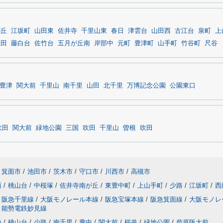
が丘
江坂町
山田東
佐井寺
千里山東
春日
津雲台
山田西
古江台
泉町
上
吹田
藤白台
佐竹台
五月が丘南
岸部中
元町
豊津町
山手町
竹谷町
尺谷
豊津
関大前
千里山
南千里
山田
北千里
万博記念公園
公園東口
吹田
関大前
緑地公園
三国
吹田
千里山
曽根
吹田
箕面市
/
池田市
/
茨木市
/
守口市
/
川西市
/
高槻市
西
/
桃山台
/
中桜塚
/
佐井寺南が丘
/
東豊中町
/
上山手町
/
少路
/
江坂町
/
西
阪急千里線
/
大阪モノレール本線
/
阪急宝塚本線
/
阪急箕面線
/
大阪モノレ
能勢電鉄妙見線
山
/
桃山台
/
少路
/
南千里
/
豊中
/
関大前
/
桜井
/
緑地公園
/
柴原阪大前