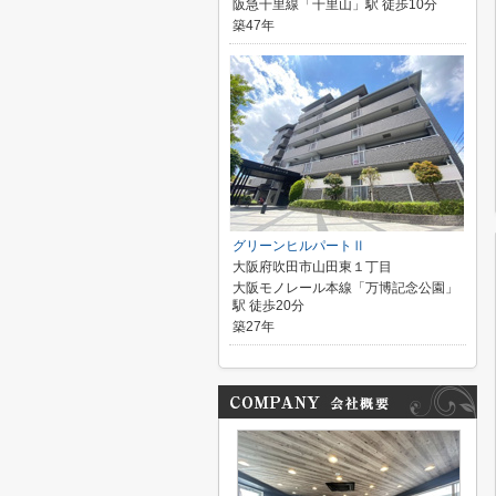
阪急千里線「千里山」駅 徒歩10分
築47年
グリーンヒルパートⅡ
大阪府吹田市山田東１丁目
大阪モノレール本線「万博記念公園」
駅 徒歩20分
築27年