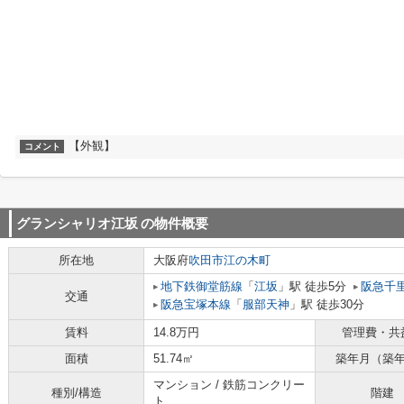
【外観】
コメント
グランシャリオ江坂
の物件概要
所在地
大阪府
吹田市
江の木町
地下鉄御堂筋線
「
江坂
」駅 徒歩5分
阪急千
交通
阪急宝塚本線
「
服部天神
」駅 徒歩30分
賃料
14.8万円
管理費・共
面積
51.74㎡
築年月（築
マンション / 鉄筋コンクリー
種別/構造
階建
ト