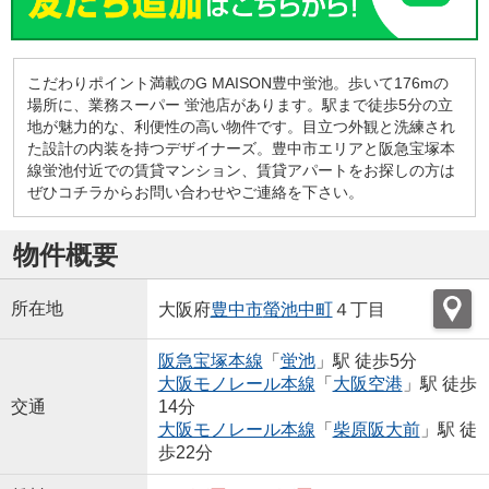
こだわりポイント満載のG MAISON豊中蛍池。歩いて176mの
場所に、業務スーパー 蛍池店があります。駅まで徒歩5分の立
地が魅力的な、利便性の高い物件です。目立つ外観と洗練され
た設計の内装を持つデザイナーズ。豊中市エリアと阪急宝塚本
線蛍池付近での賃貸マンション、賃貸アパートをお探しの方は
ぜひコチラからお問い合わせやご連絡を下さい。
物件概要
所在地
大阪府
豊中市
螢池中町
４丁目
阪急宝塚本線
「
蛍池
」駅 徒歩5分
大阪モノレール本線
「
大阪空港
」駅 徒歩
交通
14分
大阪モノレール本線
「
柴原阪大前
」駅 徒
歩22分