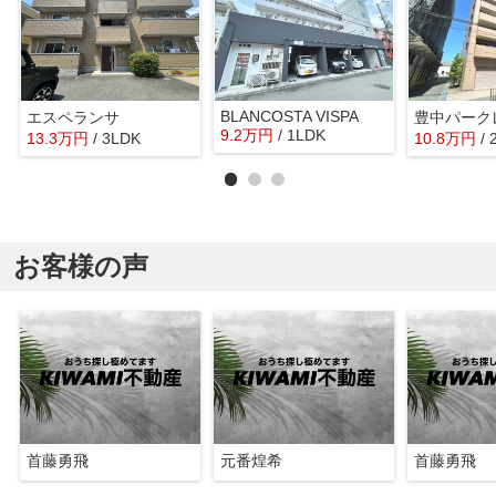
BLANCOSTA VISPA
エスペランサ
豊中パーク
9.2
万
円
/ 1LDK
13.3
万
円
/ 3LDK
10.8
万
円
/
お客様の声
首藤勇飛
元番煌希
首藤勇飛