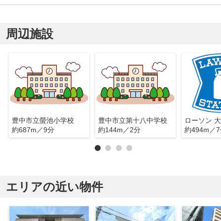
周辺施設
豊中市立螢池小学校
豊中市立第十八中学校
ローソン 
約687m／9分
約144m／2分
約494m／
エリアの近い物件