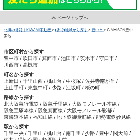
ページトップへ
北摂の賃貸｜KIWAMI不動産
>
(賃貸)地域から探す
>
豊中市
>
G MAISON豊中
蛍池
市区町村から探す
豊中市
/
吹田市
/
箕面市
/
池田市
/
茨木市
/
守口市
/
川西市
/
高槻市
町名から探す
上新田
/
千里山西
/
桃山台
/
中桜塚
/
佐井寺南が丘
/
上山手町
/
東豊中町
/
少路
/
江坂町
/
桜の町
路線から探す
北大阪急行電鉄
/
阪急千里線
/
大阪モノレール本線
/
阪急宝塚本線
/
阪急箕面線
/
大阪モノレール彩都
/
東海道本線
/
福知山線
/
地下鉄御堂筋線
/
能勢電鉄妙見線
駅から探す
千里中央
/
千里山
/
桃山台
/
南千里
/
少路
/
豊中
/
関大前
/
桜井
/
緑地公園
/
柴原阪大前