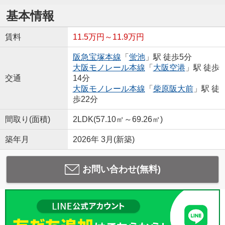
基本情報
賃料
11.5万円～11.9万円
阪急宝塚本線
「
蛍池
」駅 徒歩5分
大阪モノレール本線
「
大阪空港
」駅 徒歩
交通
14分
大阪モノレール本線
「
柴原阪大前
」駅 徒
歩22分
間取り(面積)
2LDK(57.10㎡～69.26㎡)
築年月
2026年 3月(新築)
お問い合わせ(無料)