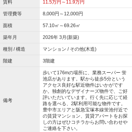
賃料
11.5万円～11.9万円
管理費等
8,000円～12,000円
面積
57.10㎡～69.26㎡
築年月
2026年 3月(新築)
種別 / 構造
マンション / その他(木造)
階建
3階建
歩いて176mの場所に、業務スーパー 蛍
池店があります。駅から徒歩5分という
アクセス良好な駅近物件はいかがです
か。独創的なデザイナーズ物件で、ご好
評いただいています。行く先に応じて経
備考
路を選べる、2駅利用可能な物件です。
豊中市エリアと阪急宝塚本線蛍池付近で
の賃貸マンション、賃貸アパートをお探
しの方はぜひコチラからお問い合わせや
ご連絡を下さい。