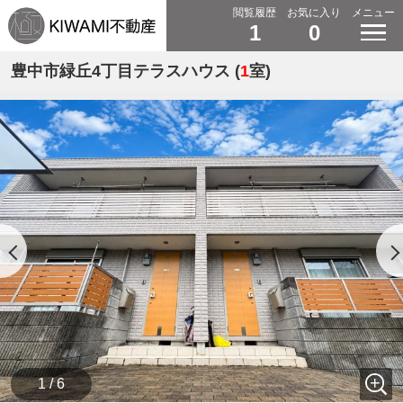
閲覧履歴
お気に入り
メニュー
1
0
豊中市緑丘4丁目テラスハウス (
1
室)
1 / 6