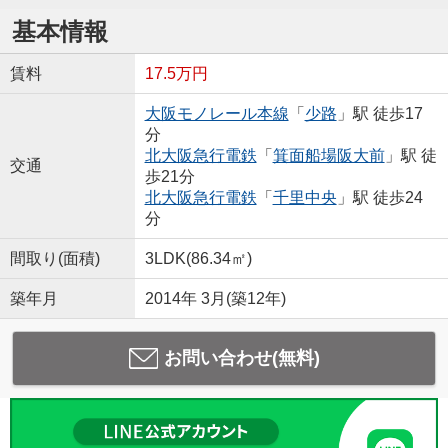
基本情報
賃料
17.5万円
大阪モノレール本線
「
少路
」駅 徒歩17
分
北大阪急行電鉄
「
箕面船場阪大前
」駅 徒
交通
歩21分
北大阪急行電鉄
「
千里中央
」駅 徒歩24
分
間取り(面積)
3LDK(86.34㎡)
築年月
2014年 3月(築12年)
お問い合わせ(無料)