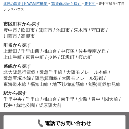
北摂の賃貸｜KIWAMI不動産
>
(賃貸)地域から探す
>
豊中市
>
豊中市緑丘4丁目
テラスハウス
市区町村から探す
豊中市
/
吹田市
/
箕面市
/
池田市
/
茨木市
/
守口市
/
川西市
/
高槻市
町名から探す
上新田
/
千里山西
/
桃山台
/
中桜塚
/
佐井寺南が丘
/
上山手町
/
東豊中町
/
少路
/
江坂町
/
桜の町
路線から探す
北大阪急行電鉄
/
阪急千里線
/
大阪モノレール本線
/
阪急宝塚本線
/
阪急箕面線
/
大阪モノレール彩都
/
東海道本線
/
福知山線
/
地下鉄御堂筋線
/
能勢電鉄妙見線
駅から探す
千里中央
/
千里山
/
桃山台
/
南千里
/
少路
/
豊中
/
関大前
/
桜井
/
緑地公園
/
柴原阪大前
電話でお問い合わせ