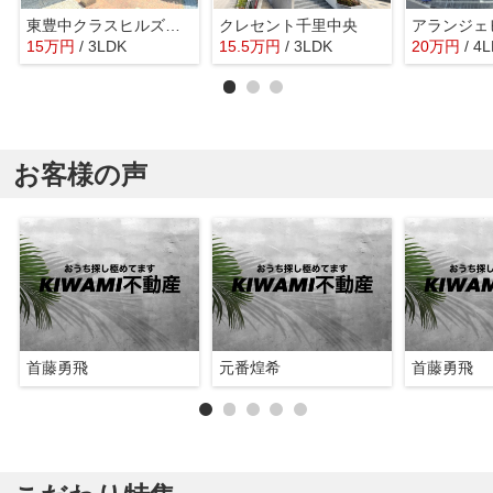
東豊中クラスヒルズブライトヒル
クレセント千里中央
15
万
円
/ 3LDK
15.5
万
円
/ 3LDK
20
万
円
/ 4
お客様の声
首藤勇飛
元番煌希
首藤勇飛