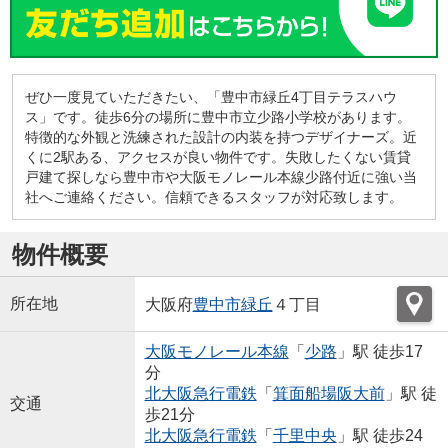
ぜひ一度見ていただきたい、「豊中市緑丘4丁目テラスハウ
ス」です。徒歩6分の場所に豊中市立少路小学校があります。
特徴的な外観と洗練された設計の内装を持つデザイナーズ。近
くに2駅ある、アクセスが良い物件です。失敗したくない賃貸
戸建て探しなら豊中市や大阪モノレール本線少路付近に強い当
社へご連絡ください。信頼できるスタッフが対応致します。
物件概要
所在地
大阪府
豊中市
緑丘
４丁目
大阪モノレール本線
「
少路
」駅 徒歩17
分
北大阪急行電鉄
「
箕面船場阪大前
」駅 徒
交通
歩21分
北大阪急行電鉄
「
千里中央
」駅 徒歩24