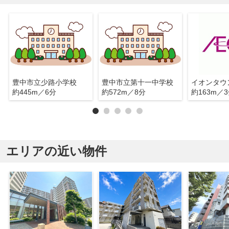
豊中市立少路小学校
豊中市立第十一中学校
イオンタウ
約445m／6分
約572m／8分
約163m／
エリアの近い物件