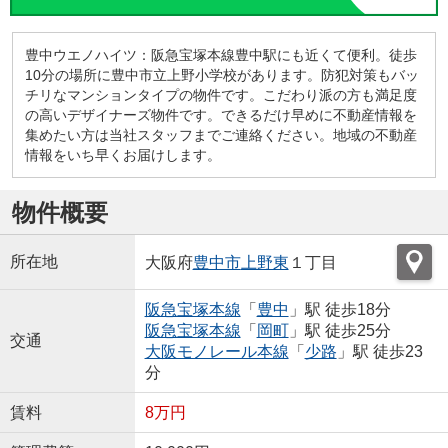
豊中ウエノハイツ：阪急宝塚本線豊中駅にも近くて便利。徒歩
10分の場所に豊中市立上野小学校があります。防犯対策もバッ
チリなマンションタイプの物件です。こだわり派の方も満足度
の高いデザイナーズ物件です。できるだけ早めに不動産情報を
集めたい方は当社スタッフまでご連絡ください。地域の不動産
情報をいち早くお届けします。
物件概要
所在地
大阪府
豊中市
上野東
１丁目
阪急宝塚本線
「
豊中
」駅 徒歩18分
阪急宝塚本線
「
岡町
」駅 徒歩25分
交通
大阪モノレール本線
「
少路
」駅 徒歩23
分
賃料
8万円