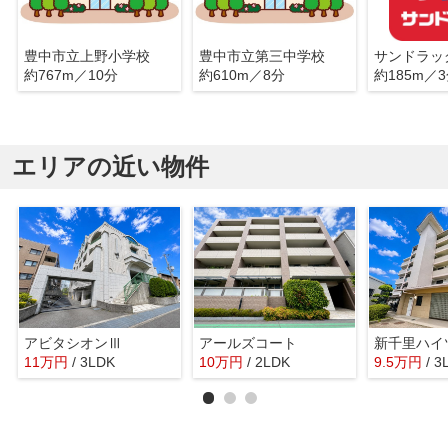
豊中市立上野小学校
豊中市立第三中学校
約767m／10分
約610m／8分
約185m／
エリアの近い物件
アビタシオンⅢ
アールズコート
新千里ハイ
11
万
円
/ 3LDK
10
万
円
/ 2LDK
9.5
万
円
/ 3