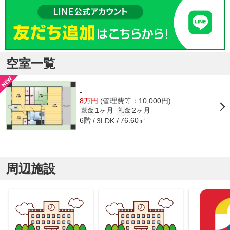
空室一覧
-
8万円
(管理費等：10,000円)
1ヶ月
2ヶ月
敷金
礼金
6階
76.60㎡
3LDK
周辺施設