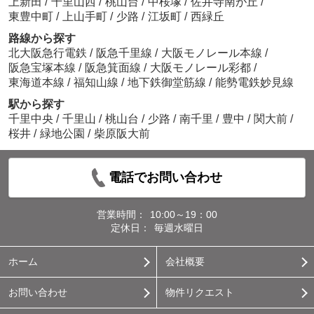
上新田
/
千里山西
/
桃山台
/
中桜塚
/
佐井寺南が丘
/
東豊中町
/
上山手町
/
少路
/
江坂町
/
西緑丘
路線から探す
北大阪急行電鉄
/
阪急千里線
/
大阪モノレール本線
/
阪急宝塚本線
/
阪急箕面線
/
大阪モノレール彩都
/
東海道本線
/
福知山線
/
地下鉄御堂筋線
/
能勢電鉄妙見線
駅から探す
千里中央
/
千里山
/
桃山台
/
少路
/
南千里
/
豊中
/
関大前
/
桜井
/
緑地公園
/
柴原阪大前
電話でお問い合わせ
営業時間：
10:00～19：00
定休日：
毎週水曜日
ホーム
会社概要
お問い合わせ
物件リクエスト