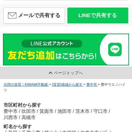
メールで共有する
LINEで共有する
ページトップへ
北摂の賃貸｜KIWAMI不動産
>
(賃貸)地域から探す
>
豊中市
>
豊中ウエノハイ
ツ
市区町村から探す
豊中市
/
吹田市
/
箕面市
/
池田市
/
茨木市
/
守口市
/
川西市
/
高槻市
町名から探す