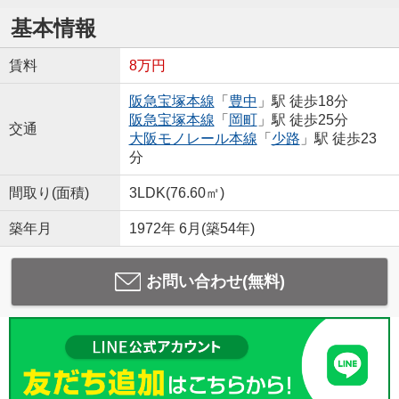
基本情報
賃料
8万円
阪急宝塚本線
「
豊中
」駅 徒歩18分
阪急宝塚本線
「
岡町
」駅 徒歩25分
交通
大阪モノレール本線
「
少路
」駅 徒歩23
分
間取り(面積)
3LDK(76.60㎡)
築年月
1972年 6月(築54年)
お問い合わせ(無料)