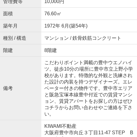
管理費等
10,000円
面積
76.60㎡
築年月
1972年 6月(築54年)
種別 / 構造
マンション / 鉄骨鉄筋コンクリート
階建
8階建
こだわりポイント満載の豊中ウエノハイ
ツ。徒歩10分の場所に豊中市立上野小学
校があります。特徴的な外観と洗練され
た設計の内装を持つデザイナーズ。エレ
備考
ベーター付きの物件です。豊中市エリア
と阪急宝塚本線豊中付近での賃貸マンシ
ョン、賃貸アパートをお探しの方はぜひ
コチラからお問い合わせやご連絡を下さ
い。
KIWAMI不動産
大阪府豊中市向丘３丁目11-47 STEP B