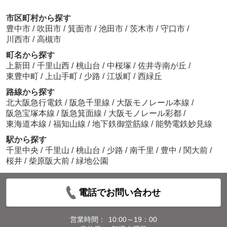
市区町村から探す
豊中市
/
吹田市
/
箕面市
/
池田市
/
茨木市
/
守口市
/
川西市
/
高槻市
町名から探す
上新田
/
千里山西
/
桃山台
/
中桜塚
/
佐井寺南が丘
/
東豊中町
/
上山手町
/
少路
/
江坂町
/
西緑丘
路線から探す
北大阪急行電鉄
/
阪急千里線
/
大阪モノレール本線
/
阪急宝塚本線
/
阪急箕面線
/
大阪モノレール彩都
/
東海道本線
/
福知山線
/
地下鉄御堂筋線
/
能勢電鉄妙見線
駅から探す
千里中央
/
千里山
/
桃山台
/
少路
/
南千里
/
豊中
/
関大前
/
桜井
/
柴原阪大前
/
緑地公園
電話でお問い合わせ
営業時間：
10:00～19：00