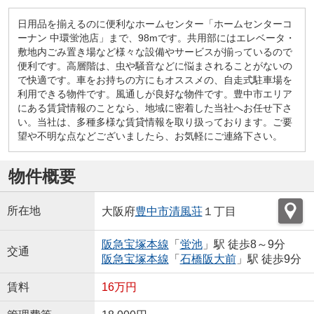
日用品を揃えるのに便利なホームセンター「ホームセンターコ
ーナン 中環蛍池店」まで、98mです。共用部にはエレベータ・
敷地内ごみ置き場など様々な設備やサービスが揃っているので
便利です。高層階は、虫や騒音などに悩まされることがないの
で快適です。車をお持ちの方にもオススメの、自走式駐車場を
利用できる物件です。風通しが良好な物件です。豊中市エリア
にある賃貸情報のことなら、地域に密着した当社へお任せ下さ
い。当社は、多種多様な賃貸情報を取り扱っております。ご要
望や不明な点などございましたら、お気軽にご連絡下さい。
物件概要
所在地
大阪府
豊中市
清風荘
１丁目
阪急宝塚本線
「
蛍池
」駅 徒歩8～9分
交通
阪急宝塚本線
「
石橋阪大前
」駅 徒歩9分
賃料
16万円