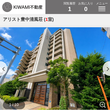
閲覧履歴
お気に入り
メニュー
1
0
アリスト豊中清風荘 (
1
室)
1 / 10