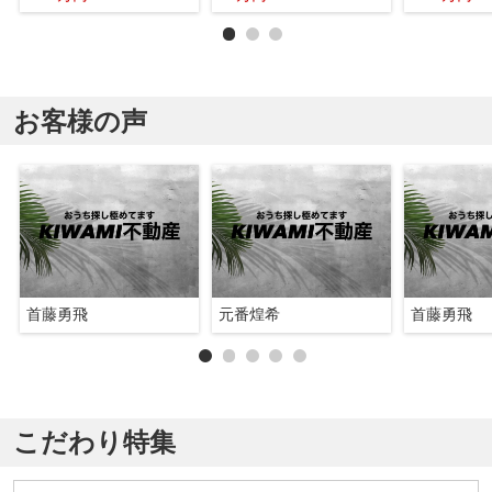
お客様の声
首藤勇飛
元番煌希
首藤勇飛
こだわり特集