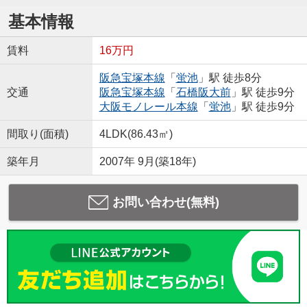
基本情報
賃料
16万円
阪急宝塚本線
「
蛍池
」駅 徒歩8分
交通
阪急宝塚本線
「
石橋阪大前
」駅 徒歩9分
大阪モノレール本線
「
蛍池
」駅 徒歩9分
間取り(面積)
4LDK(86.43㎡)
築年月
2007年 9月(築18年)
お問い合わせ(無料)