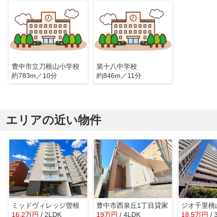
豊中市立刀根山小学校
第十八中学校
約783m／10分
約846m／11分
エリアの近い物件
ミッドヴィレッジ曽根
豊中市西泉丘1丁目貸家
ジオ千里桃
16.2
万
円
/ 2LDK
19
万
円
/ 4LDK
18.5
万
円
/